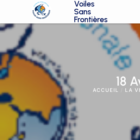
Voiles
Sans
Frontières
18 A
ACCUEIL
/
LA V