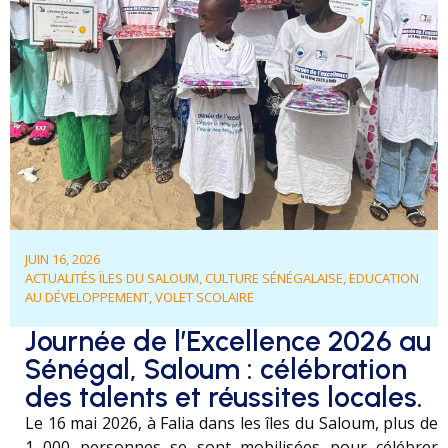
JUIN 16, 2026
ACTUALITÉS ÏLES DU SALOUM
,
CULTURE SÉNÉGALAISE
,
EDUCATION
AU DÉVELOPPEMENT
,
VOLET SCOLAIRE
Journée de l’Excellence 2026 au
Sénégal, Saloum : célébration
des talents et réussites locales.
Le 16 mai 2026, à Falia dans les îles du Saloum, plus de
1 000 personnes se sont mobilisées pour célébrer