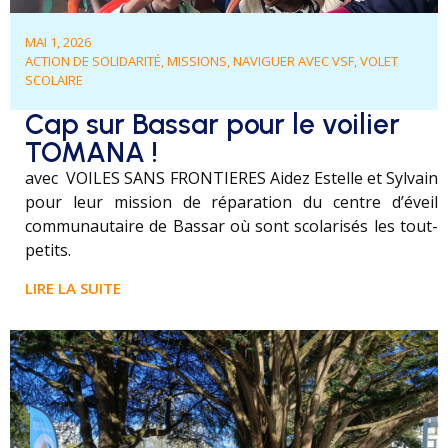
MAI 1, 2026
ACTION DE SOLIDARITÉ
,
MISSIONS
,
NAVIGUER AVEC VSF
,
VOLET
SCOLAIRE
Cap sur Bassar pour le voilier
TOMANA !
avec VOILES SANS FRONTIERES Aidez Estelle et Sylvain
pour leur mission de réparation du centre d’éveil
communautaire de Bassar où sont scolarisés les tout-
petits.
LIRE LA SUITE