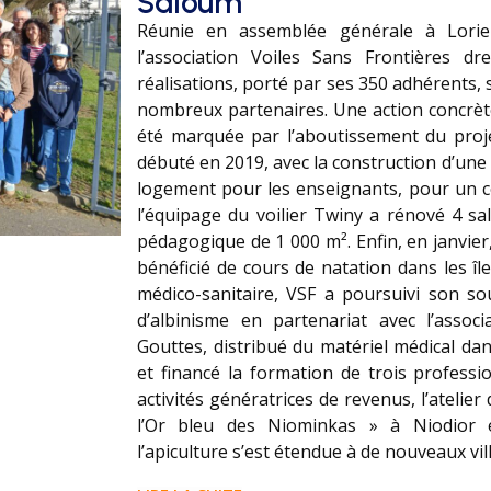
Saloum
Réunie en assemblée générale à Lorie
l’association Voiles Sans Frontières d
réalisations, porté par ses 350 adhérents,
nombreux partenaires. Une action concrète
été marquée par l’aboutissement du pr
débuté en 2019, avec la construction d’une 
logement pour les enseignants, pour un co
l’équipage du voilier Twiny a rénové 4 sal
pédagogique de 1 000 m². Enfin, en janvier
bénéficié de cours de natation dans les î
médico-sanitaire, VSF a poursuivi son so
d’albinisme en partenariat avec l’associ
Gouttes, distribué du matériel médical dan
et financé la formation de trois professi
activités génératrices de revenus, l’atelier
l’Or bleu des Niominkas » à Niodior e
l’apiculture s’est étendue à de nouveaux vill