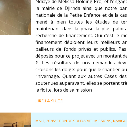
Ndiaye de Melissa Holding Pro, et l’engag
la mairie de Djirnda ainsi que notre part
nationale de la Petite Enfance et de la c
mené à bien toutes les études de terr
maintenant dans la phase la plus palpitan
recherche de financement. Oui c’est le 
financement déploient leurs meilleurs 
bailleurs de fonds privés et publics. Pa
déposés pour ce projet avec un montant de
€. Les résultats de nos demandes devrai
croisons les doigts pour que le chantier 
l’hivernage. Quant aux autres Cases de
soutenues auparavant, elles se portent trè
la flotte, lors de sa mission
LIRE LA SUITE
MAI 1, 2026
ACTION DE SOLIDARITÉ
,
MISSIONS
,
NAVIGU