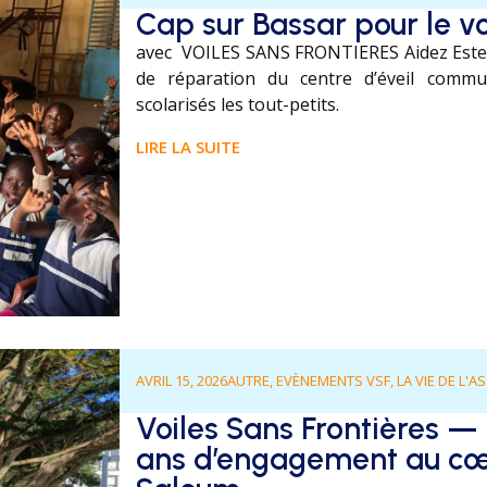
Cap sur Bassar pour le v
avec VOILES SANS FRONTIERES Aidez Estell
de réparation du centre d’éveil comm
scolarisés les tout-petits.
LIRE LA SUITE
AVRIL 15, 2026
AUTRE
,
EVÈNEMENTS VSF
,
LA VIE DE L'
Voiles Sans Frontières — 
ans d’engagement au cœ